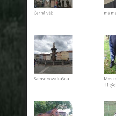
Černá věž
má ma
Samsonova kašna
Moske
11 tý