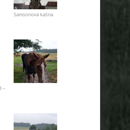
Samsonova kašna
ě –