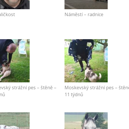
ličkost
Náměstí – radnice
vský strážní pes – štěně –
Moskevský strážní pes – štěn
dnů
11 týdnů