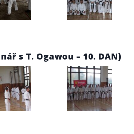
inář s T. Ogawou – 10. DAN)