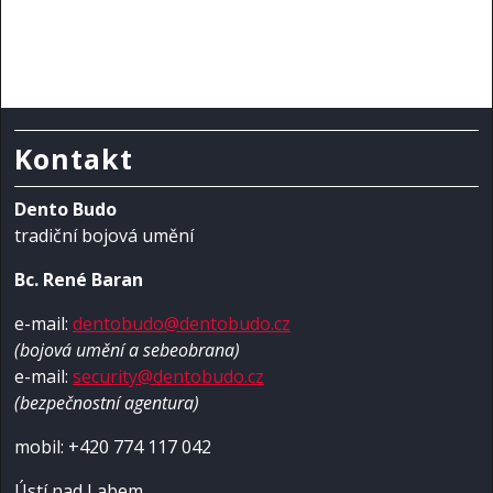
Kontakt
Dento Budo
tradiční bojová umění
Bc. René Baran
e-mail:
dentobudo@dentobudo.cz
(bojová umění a sebeobrana)
e-mail:
security@dentobudo.cz
(bezpečnostní agentura)
mobil: +420 774 117 042
Ústí nad Labem